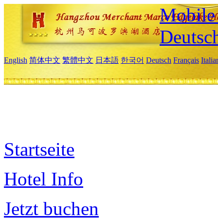
Mobile 
Deutsc
English
简体中文
繁體中文
日本語
한국어
Deutsch
Français
Itali
Startseite
Hotel Info
Jetzt buchen