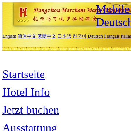
Mobile 
Deutsc
English
简体中文
繁體中文
日本語
한국어
Deutsch
Français
Itali
Startseite
Hotel Info
Jetzt buchen
Ausstattung