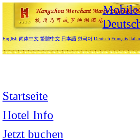
Mobile 
Deutsc
English
简体中文
繁體中文
日本語
한국어
Deutsch
Français
Itali
Startseite
Hotel Info
Jetzt buchen