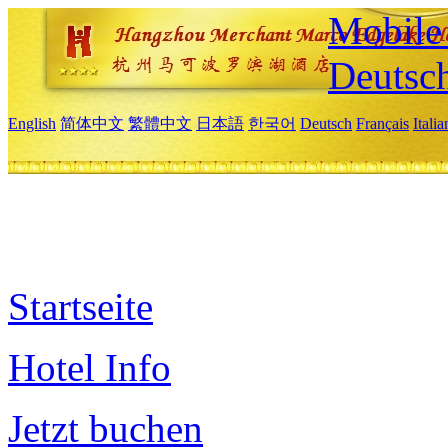
Mobile 
Deutsc
English
简体中文
繁體中文
日本語
한국어
Deutsch
Français
Itali
Startseite
Hotel Info
Jetzt buchen